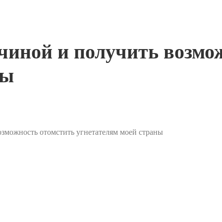
чиной и получить возмо
ны
возможность отомстить угнетателям моей страны