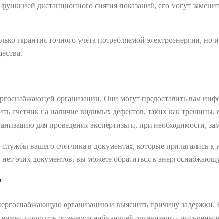
н функцией дистанционного снятия показаний, его могут замен
лько гарантия точного учета потребляемой электроэнергии, но и
щества.
нергоснабжающей организации. Они могут предоставить вам инфо
ить счетчик на наличие видимых дефектов, таких как трещины, 
низацию для проведения экспертизы и, при необходимости, зам
службы вашего счетчика в документах, которые прилагались к н
ас нет этих документов, вы можете обратиться в энергоснабжаю
?
 энергоснабжающую организацию и выяснить причину задержки. 
е, важно получить от энергоснабжающей организации письменное