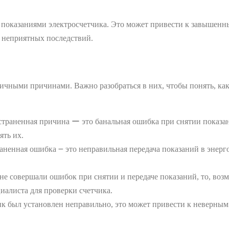
 показаниями электросчетчика. Это может привести к завышенны
 неприятных последствий.
ичными причинами. Важно разобраться в них, чтобы понять, как
страненная причина ー это банальная ошибка при снятии показа
ять их.
аненная ошибка ౼ это неправильная передача показаний в энерг
не совершали ошибок при снятии и передаче показаний, то, воз
циалиста для проверки счетчика.
к был установлен неправильно, это может привести к неверным