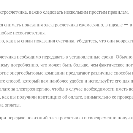
ктросчетчика, важно следовать нескольким простым правилам.
я снимать показания электросчетчика ежемесячно, в идеале ー в 
любые несоответствия.
о, как вы сняли показания счетчика, убедитесь, что они коррек
етчика необходимо передавать в установленные сроки. Обычно, 
днему потреблению, что может быть больше, чем фактическое пот
гие энергосбытовые компании предлагают различные способы пе
е способ, который вам наиболее удобен и используйте его для 
лате за электроэнергию, чтобы в случае необходимости иметь в
, как вы получили квитанцию об оплате, внимательно ее проверь
ма оплаты.
ри передаче показаний электросчетчика и своевременно получат