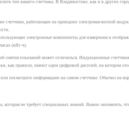
лить тип вашего счетчика. В Владивостоке, как и в других гор
кие счетчики, работающие на принципе электромагнитной индук
ости.
 использующие электронные компоненты для измерения и отобра
асах (кВт·ч).
пособ снятия показаний может отличаться. Индукционные счетчи
ки, как правило, имеют один цифровой дисплей, на котором ото
у или посмотрите информацию на самом счетчике. Обычно на корп
а, которая не требует специальных знаний. Важно запомнить, что