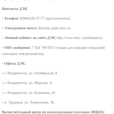
Контакты ДЭК⁚
•
Телефон⁚
8(800)100-37-77 (круглосуточно).
•
Электронная почта⁚
delovrkc.prim.dvec.ru.
•
Личный кабинет на сайте ДЭК⁚
http://www.dvec.ru/pokazaniya/.
•
SMS-сообщение⁚
7 924 799 9557 (только для передачи показаний
счетчиков электроэнергии).
•
Офисы ДЭК⁚
• г. Владивосток, ул. Октябрьская, 8.
• г. Владивосток, ул. Фирсова, 4.
• г. Владивосток, ул. Калинина, 45.
• п. Трудовое, ул. Лермонтова, 36.
Вычислительный центр по коммунальным платежам (ВЦКП)⁚