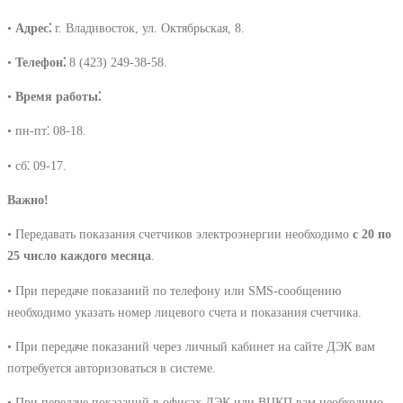
•
Адрес⁚
г. Владивосток, ул. Октябрьская, 8.
•
Телефон⁚
8 (423) 249-38-58.
•
Время работы⁚
• пн-пт⁚ 08-18.
• сб⁚ 09-17.
Важно!
• Передавать показания счетчиков электроэнергии необходимо
с 20 по
25 число каждого месяца
.
• При передаче показаний по телефону или SMS-сообщению
необходимо указать номер лицевого счета и показания счетчика.
• При передаче показаний через личный кабинет на сайте ДЭК вам
потребуется авторизоваться в системе.
• При передаче показаний в офисах ДЭК или ВЦКП вам необходимо