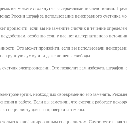
емя, вы можете столкнуться с серьезными последствиями. Прежд
онах России штраф за использование неисправного счетчика мож
жет произойти, если вы не замените счетчик в течение определе
еудобствам, особенно если у вас нет альтернативного источник
енности. Это может произойти, если вы использовали неисправн
 на крупную сумму или даже лишены свободы.
ь счетчик электроэнергии. Это позволит вам избежать штрафов,
электроэнергии, необходимо своевременно его заменять. Рекоме
енения в работе. Если вы заметили, что счетчик работает некор
 к специалисту для его проверки и замены.
ся только квалифицированным специалистом. Самостоятельная з