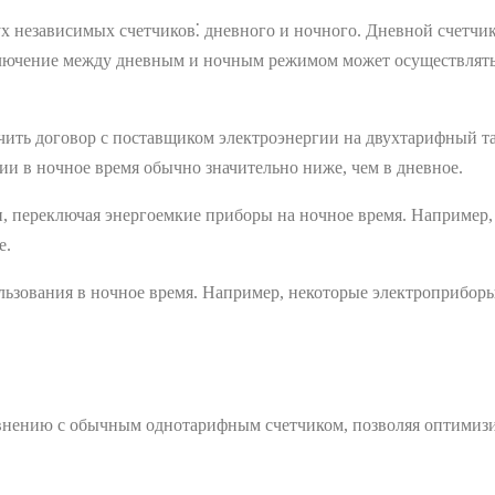
ух независимых счетчиков⁚ дневного и ночного. Дневной счетчик
ключение между дневным и ночным режимом может осуществлять
чить договор с поставщиком электроэнергии на двухтарифный т
ии в ночное время обычно значительно ниже, чем в дневное.
и, переключая энергоемкие приборы на ночное время. Наприме
е.
льзования в ночное время. Например, некоторые электроприборы
внению с обычным однотарифным счетчиком, позволяя оптимизи