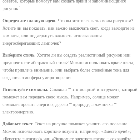
советов‚ которые помогут вам создать яркий и запоминающийся
рисунок⁚
Определите главную идею.
Что вы хотите сказать своим рисунком?
Хотите ли вы показать‚ как важно выключать свет‚ когда выходите из
комнаты‚ или подчеркнуть важность использования
энергосберегающих лампочек?
Выберите стиль.
Хотите ли вы создать реалистичный рисунок или
предпочитаете абстрактный стиль? Можно использовать яркие цвета‚
чтобы привлечь внимание‚ или выбрать более спокойные тона для
создания атмосферы умиротворения.
Используйте символы.
Символы ⎻ это мощный инструмент‚ который
поможет вам передать свою мысль. Например‚ солнце может
символизировать энергию‚ дерево ⎻ природу‚ а лампочка ⎻
электроэнергию.
Добавьте текст.
Текст на рисунке поможет усилить его послание.
Можно использовать короткие лозунги‚ например‚ «Вместе ярче!»‚
«Берегите энергию!» или «Экономьте электроэнергию ⎻ сохраняйте