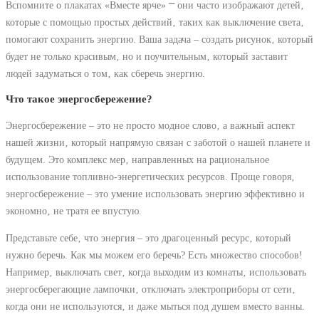
Вспомните о плакатах «Вместе ярче» ⎻ они часто изображают детей‚
которые с помощью простых действий‚ таких как выключение света‚
помогают сохранить энергию. Ваша задача – создать рисунок‚ который
будет не только красивым‚ но и поучительным‚ который заставит
людей задуматься о том‚ как сберечь энергию.
Что такое энергосбережение?
Энергосбережение – это не просто модное слово‚ а важный аспект
нашей жизни‚ который напрямую связан с заботой о нашей планете и
будущем. Это комплекс мер‚ направленных на рациональное
использование топливно-энергетических ресурсов. Проще говоря‚
энергосбережение – это умение использовать энергию эффективно и
экономно‚ не тратя ее впустую.
Представьте себе‚ что энергия – это драгоценный ресурс‚ который
нужно беречь. Как мы можем его беречь? Есть множество способов!
Например‚ выключать свет‚ когда выходим из комнаты‚ использовать
энергосберегающие лампочки‚ отключать электроприборы от сети‚
когда они не используются‚ и даже мыться под душем вместо ванны.