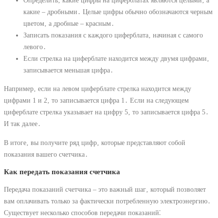
Определить‚ какие цифры на циферблатах являются целыми‚ а
какие – дробными․ Целые цифры обычно обозначаются черным
цветом‚ а дробные – красным․
Записать показания с каждого циферблата‚ начиная с самого
левого․
Если стрелка на циферблате находится между двумя цифрами‚
записывается меньшая цифра․
Например‚ если на левом циферблате стрелка находится между
цифрами 1 и 2‚ то записывается цифра 1․ Если на следующем
циферблате стрелка указывает на цифру 5‚ то записывается цифра 5․
И так далее․
В итоге‚ вы получите ряд цифр‚ которые представляют собой
показания вашего счетчика․
Как передать показания счетчика
Передача показаний счетчика – это важный шаг‚ который позволяет
вам оплачивать только за фактически потребленную электроэнергию․
Существует несколько способов передачи показаний⁚