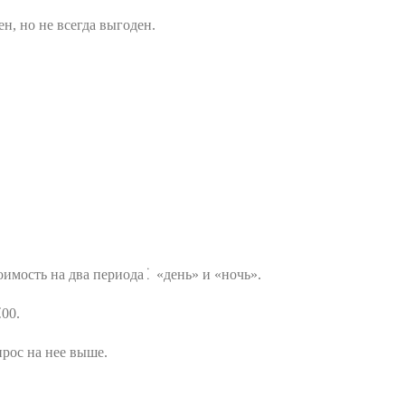
ен, но не всегда выгоден.
оимость на два периода⁚ «день» и «ночь».
⁚00.
прос на нее выше.