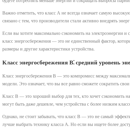
будете потреблять меньше энергии и сокращать выбросы парни
Важно отметить, что класс А не всегда означает самую высокую
связано с тем, что производители стали активно внедрять энер
Если вы хотите максимально сэкономить на электроэнергии и с
класс энергосбережения ― это не единственный фактор, котор
размеры и другие характеристики устройства.
Класс энергосбережения В⁚ средний уровень э
Класс энергосбережения В ― это компромисс между максималь
модели. Это означает, что вы все равно сможете сократить сво
Класс В ― это хороший выбор для тех, кто хочет сэкономить на
могут быть даже дешевле, чем устройства с более низким клас
Однако, не стоит забывать, что класс В ― это не самый эффек
лучше выбрать технику класса А. Но если вы ищете более дост