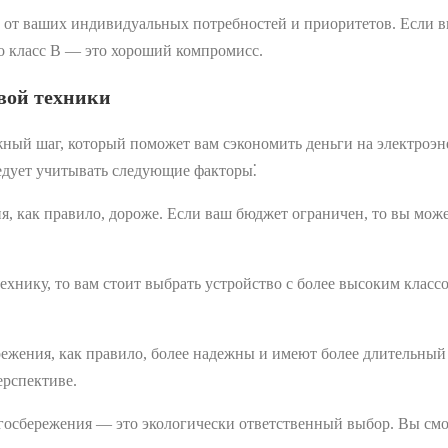
ит от ваших индивидуальных потребностей и приоритетов. Если в
то класс В ― это хороший компромисс.
вой техники
жный шаг, который поможет вам сэкономить деньги на электроэ
едует учитывать следующие факторы⁚
, как правило, дороже. Если ваш бюджет ограничен, то вы может
ехнику, то вам стоит выбрать устройство с более высоким класс
ежения, как правило, более надежны и имеют более длительный 
ерспективе.
госбережения ― это экологически ответственный выбор. Вы смо