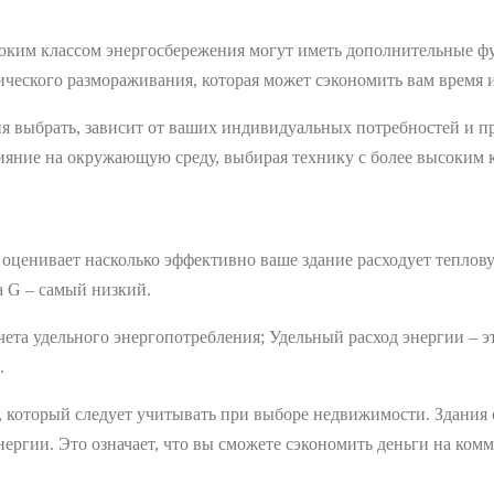
оким классом энергосбережения могут иметь дополнительные фу
еского размораживания, которая может сэкономить вам время и
ия выбрать, зависит от ваших индивидуальных потребностей и п
лияние на окружающую среду, выбирая технику с более высоким 
 оценивает насколько эффективно ваше здание расходует теплов
а G ‒ самый низкий.
ета удельного энергопотребления; Удельный расход энергии ‒ эт
.
 который следует учитывать при выборе недвижимости. Здания 
ергии. Это означает, что вы сможете сэкономить деньги на ком