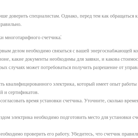
чше доверить специалистам. Однако‚ перед тем как обращаться к
правильно.
ки многотарифного счетчика⁚
вым делом необходимо связаться с вашей энергоснабжающей ко
ионе‚ какие документы необходимы для заявки‚ и какова стоимос
рых случаях может потребоваться получить разрешение от управ
ь квалифицированного электрика‚ который имеет опыт работы 
й и сертификатов.
огласовать время установки счетчика. Уточните‚ сколько времен
дом электрика необходимо подготовить место для установки сче
обходимо проверить его работу. Убедитесь‚ что счетчик правиль