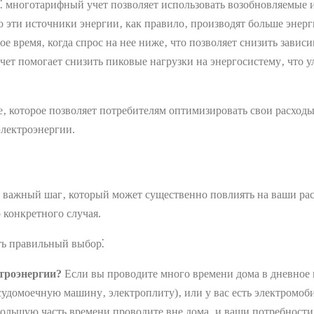
⁚ многотарифный учет позволяет использовать возобновляемые 
то эти источники энергии‚ как правило‚ производят больше энер
е время‚ когда спрос на нее ниже‚ что позволяет снизить зави
чет помогает снизить пиковые нагрузки на энергосистему‚ что у
 которое позволяет потребителям оптимизировать свои расходы 
электроэнергии.
 важный шаг‚ который может существенно повлиять на ваши рас
 конкретного случая.
ть правильный выбор⁚
троэнергии?
Если вы проводите много времени дома в дневное 
домоечную машину‚ электроплиту)‚ или у вас есть электромобиль
 большую часть времени проводите вне дома‚ и ваши потребности