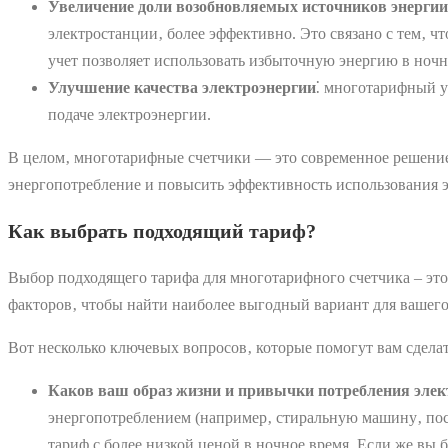
Увеличение доли возобновляемых источников энергии
электростанции‚ более эффективно. Это связано с тем‚ ч
учет позволяет использовать избыточную энергию в ночно
Улучшение качества электроэнергии
⁚ многотарифный у
подаче электроэнергии.
В целом‚ многотарифные счетчики ― это современное решение‚
энергопотребление и повысить эффективность использования 
Как выбрать подходящий тариф?
Выбор подходящего тарифа для многотарифного счетчика – это
факторов‚ чтобы найти наиболее выгодный вариант для вашего
Вот несколько ключевых вопросов‚ которые помогут вам сдела
Каков ваш образ жизни и привычки потребления элек
энергопотреблением (например‚ стиральную машину‚ посу
тариф с более низкой ценой в ночное время. Если же вы