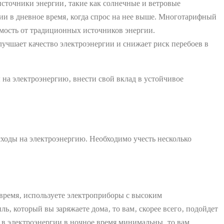
источники энергии‚ такие как солнечные и ветровые
гии в дневное время‚ когда спрос на нее выше. Многотарифный
симость от традиционных источников энергии.
лучшает качество электроэнергии и снижает риск перебоев в
на электроэнергию‚ внести свой вклад в устойчивое
ходы на электроэнергию. Необходимо учесть несколько
время‚ используете электроприборы с высоким
‚ который вы заряжаете дома‚ то вам‚ скорее всего‚ подойдет
 в электроэнергии в ночное время минимальны‚ то вам‚