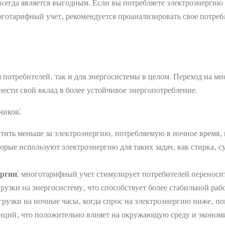
сегда является выгодным. Если вы потребляете электроэнергию
оготарифный учет‚ рекомендуется проанализировать свое потреб
потребителей‚ так и для энергосистемы в целом. Переход на м
нести свой вклад в более устойчивое энергопотребление.
чиков⁚
атить меньше за электроэнергию‚ потребляемую в ночное время‚ к
орые используют электроэнергию для таких задач‚ как стирка‚ с
ергии
⁚ многотарифный учет стимулирует потребителей переносить
узки на энергосистему‚ что способствует более стабильной раб
агрузки на ночные часы‚ когда спрос на электроэнергию ниже‚ по
анций‚ что положительно влияет на окружающую среду и эконом