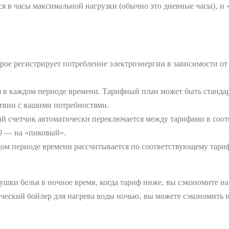
ся в часы максимальной нагрузки (обычно это дневные часы)‚ и
торое регистрирует потребление электроэнергии в зависимости о
ся в каждом периоде времени. Тарифный план может быть станд
твии с вашими потребностями.
й счетчик автоматически переключается между тарифами в соот
00 ― на «пиковый».
ом периоде времени рассчитывается по соответствующему тарифу.
ушки белья в ночное время‚ когда тариф ниже‚ вы сэкономите на
ический бойлер для нагрева воды ночью‚ вы можете сэкономить 