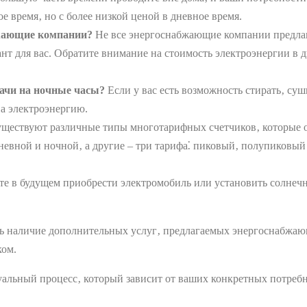
е время‚ но с более низкой ценой в дневное время.
жающие компании?
Не все энергоснабжающие компании предла
т для вас. Обратите внимание на стоимость электроэнергии в д
дачи на ночные часы?
Если у вас есть возможность стирать‚ суш
на электроэнергию.
ществуют различные типы многотарифных счетчиков‚ которые о
невной и ночной‚ а другие – три тарифа⁚ пиковый‚ полупиковый
е в будущем приобрести электромобиль или установить солнечн
 наличие дополнительных услуг‚ предлагаемых энергоснабжающ
ком.
альный процесс‚ который зависит от ваших конкретных потребн