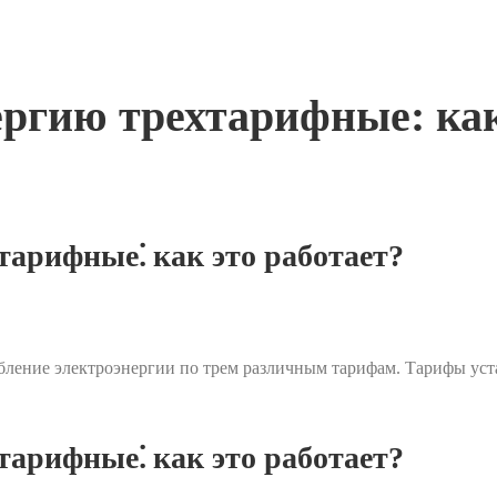
ргию трехтарифные: как
тарифные⁚ как это работает?
ебление электроэнергии по трем различным тарифам. Тарифы ус
тарифные⁚ как это работает?