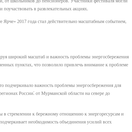
и, от школьников до пенсионеров. Участники фестиваля могли
и поучаствовать в развлекательных акциях.
е Ярче» 2017 года стал действительно масштабным событием,
рируя широкий масштаб и важность проблемы энергосбережения
еленных пунктах, что позволило привлечь внимание к проблеме
что подчеркивало важность проблемы энергосбережения для
регионах России⁚ от Мурманской области на севере до
ны в стремлении к бережному отношению к энергоресурсам и
подчеркивает необходимость объединения усилий всех