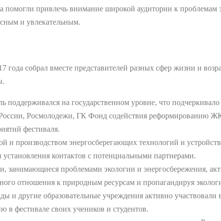
а помогли привлечь внимание широкой аудитории к проблемам эн
есным и увлекательным.
17 года собрал вместе представителей разных сфер жизни и во
ы.
ль поддерживался на государственном уровне, что подчеркивало
России, Росмолодежи, ГК Фонд содействия реформированию ЖКХ
риятий фестиваля.
кой и производством энергосберегающих технологий и устройств
и установления контактов с потенциальными партнерами.
и, занимающиеся проблемами экологии и энергосбережения, акт
ного отношения к природным ресурсам и пропагандируя экологи
сады и другие образовательные учреждения активно участвовали 
ию в фестивале своих учеников и студентов.