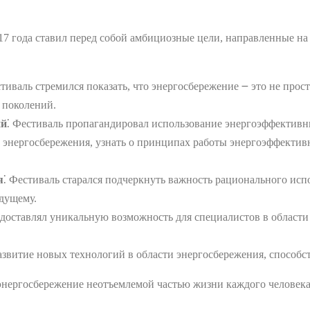
17 года ставил перед собой амбициозные цели, направленные н
стиваль стремился показать, что энергосбережение ౼ это не прос
 поколений.
ий
⁚ Фестиваль пропагандировал использование энергоэффективны
 энергосбережения, узнать о принципах работы энергоэффектив
я
⁚ Фестиваль старался подчеркнуть важность рационального ис
удущему.
едоставлял уникальную возможность для специалистов в области
азвитие новых технологий в области энергосбережения, спосо
энергосбережение неотъемлемой частью жизни каждого человека,