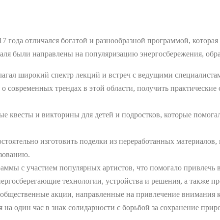
7 года отличался богатой и разнообразной программой, которая
аля были направлены на популяризацию энергосбережения, обра
лагал широкий спектр лекций и встреч с ведущими специалистам
 современных трендах в этой области, получить практические с
.
ные квесты и викторины для детей и подростков, которые помог
мостоятельно изготовить поделки из переработанных материалов
ьзованию.
раммы с участием популярных артистов, что помогало привлечь 
нергосберегающие технологии, устройства и решения, а также п
ь общественные акции, направленные на привлечение внимания к
 на один час в знак солидарности с борьбой за сохранение прир