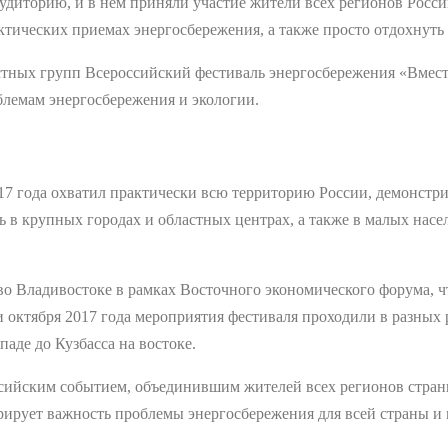
удиторию, и в нем приняли участие жители всех регионов Росси
ктических приемах энергосбережения, а также просто отдохнуть 
стных групп Всероссийский фестиваль энергосбережения «Вмест
блемам энергосбережения и экологии.
17 года охватил практически всю территорию России, демонст
ь в крупных городах и областных центрах, а также в малых нас
 во Владивостоке в рамках Восточного экономического форума, 
и октября 2017 года мероприятия фестиваля проходили в разных 
паде до Кузбасса на востоке.
оссийским событием, объединившим жителей всех регионов стра
ирует важность проблемы энергосбережения для всей страны и 