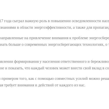
17 года сыграл важную роль в повышении осведомленности насе
 знаниями в области энергоэффективности, а также для пропага
направленные на привлечение внимания к проблеме энергосбереж
ать больше о современных энергосберегающих технологиях, о то
авлении формирования у населения ответственного и бережливо
не и показать, что каждый человек может внести свой вклад в 
м примером того, как с помощью совместных усилий можно решат
ая требует внимания и действий от каждого из нас.