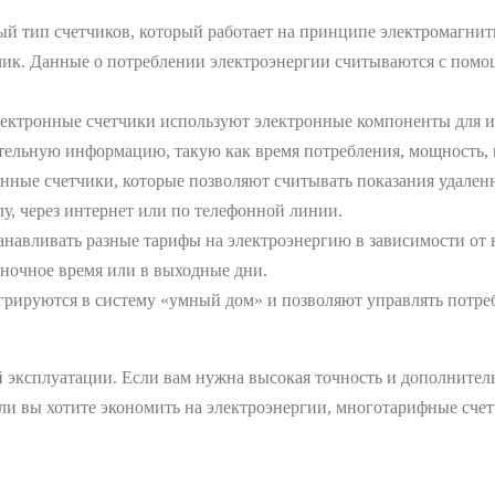
й тип счетчиков, который работает на принципе электромагнитн
чик. Данные о потреблении электроэнергии считываются с помо
ектронные счетчики используют электронные компоненты для из
ельную информацию, такую как время потребления, мощность, и
нные счетчики, которые позволяют считывать показания удаленно
у, через интернет или по телефонной линии.
навливать разные тарифы на электроэнергию в зависимости от в
 ночное время или в выходные дни.
грируются в систему «умный дом» и позволяют управлять потр
й эксплуатации. Если вам нужна высокая точность и дополнител
 вы хотите экономить на электроэнергии, многотарифные счет