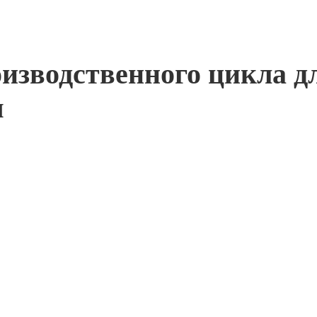
изводственного цикла д
я