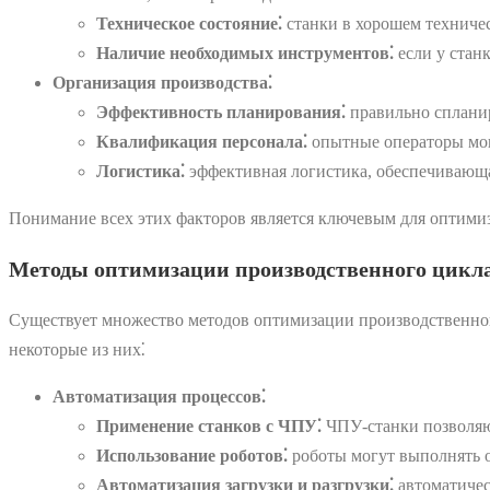
Техническое состояние⁚
станки в хорошем техничес
Наличие необходимых инструментов⁚
если у стан
Организация производства⁚
Эффективность планирования⁚
правильно спланир
Квалификация персонала⁚
опытные операторы могу
Логистика⁚
эффективная логистика, обеспечивающая
Понимание всех этих факторов является ключевым для оптими
Методы оптимизации производственного цикл
Существует множество методов оптимизации производственног
некоторые из них⁚
Автоматизация процессов⁚
Применение станков с ЧПУ⁚
ЧПУ-станки позволяют
Использование роботов⁚
роботы могут выполнять о
Автоматизация загрузки и разгрузки⁚
автоматичес