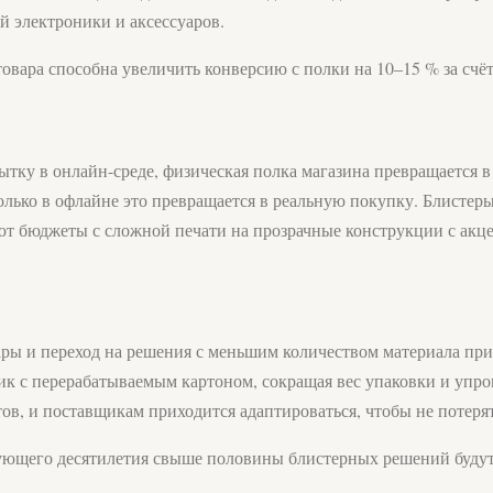
й электроники и аксессуаров.
овара способна увеличить конверсию с полки на 10–15 % за счёт
ытку в онлайн-среде, физическая полка магазина превращается в
 только в офлайне это превращается в реальную покупку. Блистер
ют бюджеты с сложной печати на прозрачные конструкции с акце
ары и переход на решения с меньшим количеством материала при
 с перерабатываемым картоном, сокращая вес упаковки и упроща
ов, и поставщикам приходится адаптироваться, чтобы не потеря
дующего десятилетия свыше половины блистерных решений буду
.