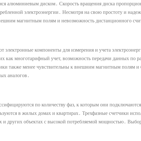
имся алюминиевым диском․ Скорость вращения диска пропорцио
отребленной электроэнергии․ Несмотря на свою простоту и наде
к внешним магнитным полям и невозможность дистанционного сч
ют электронные компоненты для измерения и учета электроэнер
х как многотарифный учет, возможность передачи данных по ра
ики также менее чувствительны к внешним магнитным полям и б
ных аналогов․
ссифицируются по количеству фаз, к которым они подключаются
ьзуются в жилых домах и квартирах․ Трехфазные счетчики испол
 других объектах с высокой потребляемой мощностью․ Выбор ти