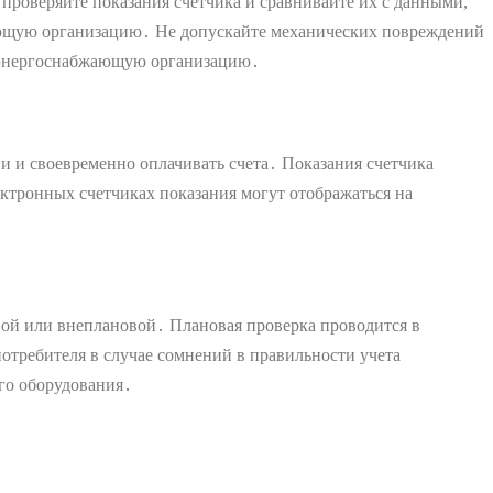
проверяйте показания счетчика и сравнивайте их с данными,
ающую организацию․ Не допускайте механических повреждений
в энергоснабжающую организацию․
ии и своевременно оплачивать счета․ Показания счетчика
ктронных счетчиках показания могут отображаться на
вой или внеплановой․ Плановая проверка проводится в
требителя в случае сомнений в правильности учета
го оборудования․