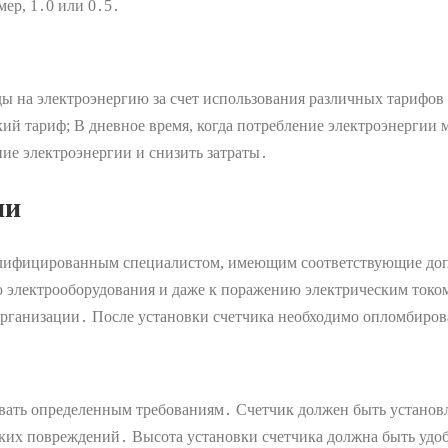
мер, 1․0 или 0․5․
 на электроэнергию за счет использования различных тарифов в
ий тариф; В дневное время, когда потребление электроэнергии 
ие электроэнергии и снизить затраты․
ии
валифицированным специалистом, имеющим соответствующие доп
 электрооборудования и даже к поражению электрическим током;
рганизации․ После установки счетчика необходимо опломбирова
овать определенным требованиям․ Счетчик должен быть установ
ких повреждений․ Высота установки счетчика должна быть удоб