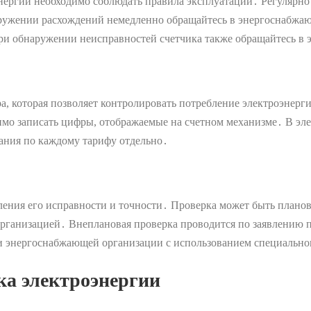
нергии необходимо соблюдать правила эксплуатации․ Регулярно 
аружении расхождений немедленно обращайтесь в энергоснабж
 При обнаружении неисправностей счетчика также обращайтесь 
а, которая позволяет контролировать потребление электроэнерг
имо записать цифры, отображаемые на счетном механизме․ В эле
ания по каждому тарифу отдельно․
ления его исправности и точности․ Проверка может быть плано
рганизацией․ Внеплановая проверка проводится по заявлению по
и энергоснабжающей организации с использованием специально
ка электроэнергии