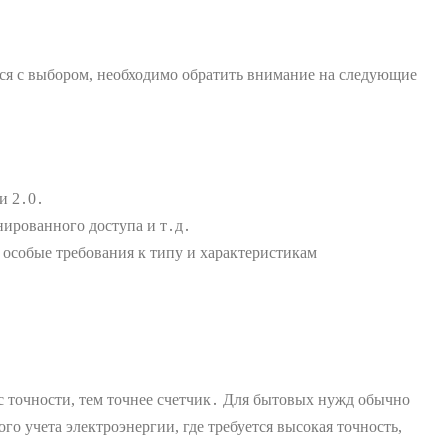
ься с выбором, необходимо обратить внимание на следующие
и 2․0․
ированного доступа и т․д․
собые требования к типу и характеристикам
с точности, тем точнее счетчик․ Для бытовых нужд обычно
го учета электроэнергии, где требуется высокая точность,