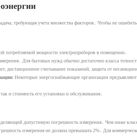
роэнергии
задача, требующая учета множества факторов․ Чтобы не ошибит
ой потребляемой мощности электроприборов в помещении․
мерения․ Для бытовых нужд обычно достаточно класса точност
т, дистанционное считывание показаний, защита от несанкцион
зации:
Некоторые энергоснабжающие организации предъявляют о
 так и стоимость его установки и обслуживания․
пределяющий допустимую погрешность измерения․ Чем ниже клас
погрешность измерения не должна превышать 2%․ Для коммерческо