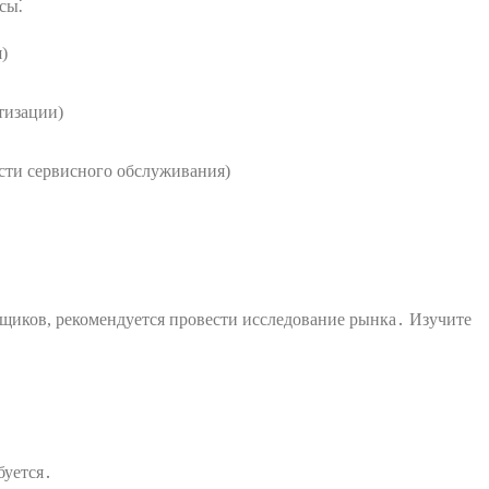
сы⁚
)
тизации)
сти сервисного обслуживания)
иков, рекомендуется провести исследование рынка․ Изучите
буется․