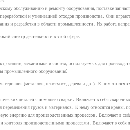
ов․
ескому обслуживанию и ремонту оборудования, поставке запча
переработкой и утилизацией отходов производства․ Они играю
ния и разработки в области промышленности․ Их работа направ
кий спектр деятельности в этой сфере․
тр машин, механизмов и систем, используемых для производств
ды промышленного оборудования⁚
атериалов (металлов, пластмасс, дерева и др․)․ К ним относят
ических деталей с помощью сварки․ Включает в себя сварочные
я перемещения грузов и материалов․ К нему относятся краны, п
вую энергию для производственных процессов․ Включает в себя
 и контроля производственными процессами․ Включают в себя 