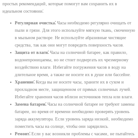
простых рекомендаций‚ которые помогут вам сохранить их в
идеальном состоянии⁚
Регулярная очистка⁚
Часы необходимо регулярно очищать от
пыли и грязи. Для этого используйте мягкую ткань‚ смоченную
в мыльном растворе. Не используйте абразивные чистящие
средства‚ так как они могут повредить поверхность часов.
Защита от влаги⁚
Часы на солнечной батарее‚ как правило‚
водонепроницаемы‚ но не стоит подвергать их чрезмерному
воздействию влаги. Избегайте погружения часов в воду на
длительное время‚ а также не носите их в душе или бассейне.
Хранение⁚
Когда вы не носите часы‚ храните их в сухом и
прохладном месте‚ защищенном от прямых солнечных лучей.
Избегайте хранения часов вблизи источников тепла или влаги.
Замена батареи⁚
Часы на солнечной батарее не требуют замены
батареи‚ но время от времени необходимо проверять уровень
заряда аккумулятора. Если уровень заряда низкий‚ необходимо
поместить часы на солнце‚ чтобы они зарядились.
Ремонт⁚
Если у вас возникли проблемы с часами‚ не пытайтесь