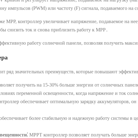
ину импульсов (PWM) или частоту (F) сигнала, подаваемого на 
же MPP, контроллер увеличивает напряжение, подаваемое на нее
бы снизить ток и снова приблизить работу к MPP․
ффективную работу солнечной панели, позволяя получить макс
ера
ит ряд значительных преимуществ, которые повышают эффектив
оляет получить на 15-30% больше энергии от солнечных панеле
ловиях переменной освещенности, когда напряжение и ток солне
троллер обеспечивает оптимальную зарядку аккумуляторов, он м
беспечивает более стабильную и надежную работу системы в це
свещенности⁚
MPPT контроллер позволяет получать больше энер