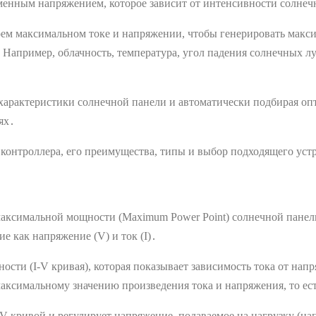
менным напряжением, которое зависит от интенсивности солнеч
воем максимальном токе и напряжении, чтобы генерировать макс
 Например, облачность, температура, угол падения солнечных л
характеристики солнечной панели и автоматически подбирая оп
ях․
контроллера, его преимущества, типы и выбор подходящего уст
аксимальной мощности (Maximum Power Point) солнечной панели
е как напряжение (V) и ток (I)․
сти (I-V кривая), которая показывает зависимость тока от нап
максимальному значению произведения тока и напряжения, то е
 кривой и регулирует напряжение, подаваемое на нагрузку (нап