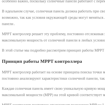
особенно важно, поскольку солнечные панели работают с пере
В идеальном случае, солнечная панель должна работать при с
возможно, так как условия окружающей среды могут меняться․
панели․
MPPT контроллер решает эту проблему, постоянно отслеживая 
максимальную мощность от солнечной панели в любых услови
В этой статье мы подробно рассмотрим принцип работы MPPT 
Принцип работы MPPT контроллера
MPPT контроллер работает на основе принципа поиска точки м
постоянно анализируют характеристики солнечной панели, таки
Каждая солнечная панель имеет свою уникальную кривую мощно
максимальной мощности (MPP) на этой кривой соответствует 
MPPT контроллер постоянно отслеживает положение MPP на I-V