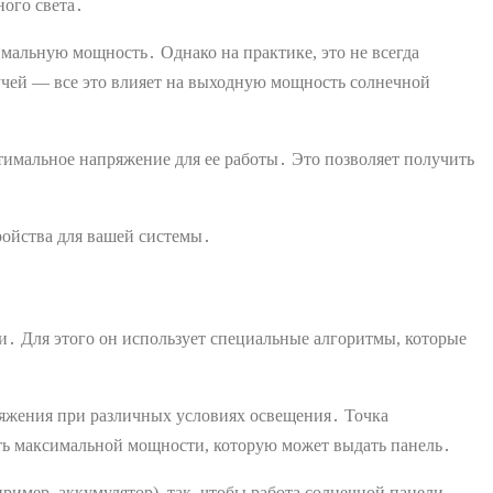
ного света․
имальную мощность․ Однако на практике, это не всегда
учей — все это влияет на выходную мощность солнечной
тимальное напряжение для ее работы․ Это позволяет получить
ройства для вашей системы․
․ Для этого он использует специальные алгоритмы, которые
ряжения при различных условиях освещения․ Точка
сть максимальной мощности, которую может выдать панель․
ример, аккумулятор), так, чтобы работа солнечной панели