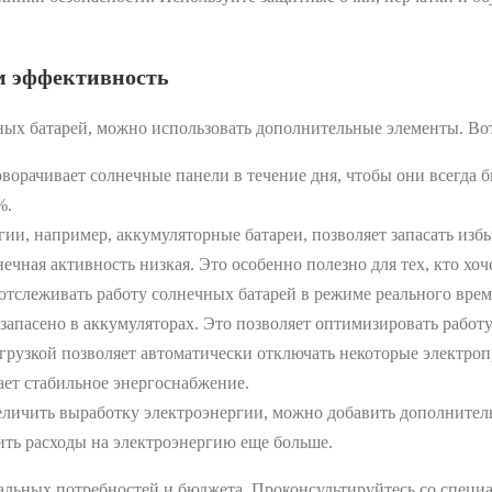
м эффективность
ых батарей, можно использовать дополнительные элементы. Вот
орачивает солнечные панели в течение дня, чтобы они всегда 
%.
ии, например, аккумуляторные батареи, позволяет запасать из
лнечная активность низкая. Это особенно полезно для тех, кто х
тслеживать работу солнечных батарей в режиме реального врем
и запасено в аккумуляторах. Это позволяет оптимизировать раб
рузкой позволяет автоматически отключать некоторые электроп
ает стабильное энергоснабжение.
еличить выработку электроэнергии, можно добавить дополнител
ить расходы на электроэнергию еще больше.
альных потребностей и бюджета. Проконсультируйтесь со спец