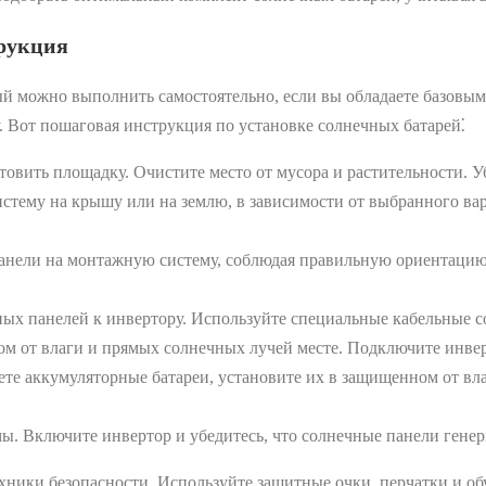
трукция
ый можно выполнить самостоятельно, если вы обладаете базовы
. Вот пошаговая инструкция по установке солнечных батарей⁚
вить площадку. Очистите место от мусора и растительности. Уб
тему на крышу или на землю, в зависимости от выбранного ва
анели на монтажную систему, соблюдая правильную ориентацию
ых панелей к инвертору. Используйте специальные кабельные с
м от влаги и прямых солнечных лучей месте. Подключите инвер
те аккумуляторные батареи, установите их в защищенном от вл
ы. Включите инвертор и убедитесь, что солнечные панели гене
ники безопасности. Используйте защитные очки, перчатки и обув