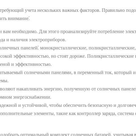
, требующий учета нескольких важных факторов. Правильно под
тить внимание⁚
 вам необходимо. Для этого проанализируйте потребление элект
ода и наличия электроприборов.
лнечных панелей⁚ монокристаллические, поликристаллические,
сокой эффективностью, но стоят дороже. Поликристаллические 
ценой и эффективностью.
атываемый солнечными панелями, в переменный ток, который ис
емы.
оляют накапливать энергию, полученную от солнечных панелей,
номном энергоснабжении.
дежной и устойчивой, чтобы обеспечить безопасную и долгове
ополнительные элементы, такие как контроллер заряда, система 
 подобрать оптимальный комплект солнечных батарей, учитывая