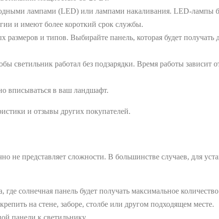
дными лампами (LED) или лампами накаливания. LED-лампы бо
гии и имеют более короткий срок службы.
размеров и типов. Выбирайте панель, которая будет получать 
обы светильник работал без подзарядки. Время работы зависит 
но вписываться в ваш ландшафт.
ристики и отзывы других покупателей.
но не представляет сложности. В большинстве случаев, для уст
 где солнечная панель будет получать максимальное количество 
епить на стене, заборе, столбе или другом подходящем месте.
ой панели к светильнику.