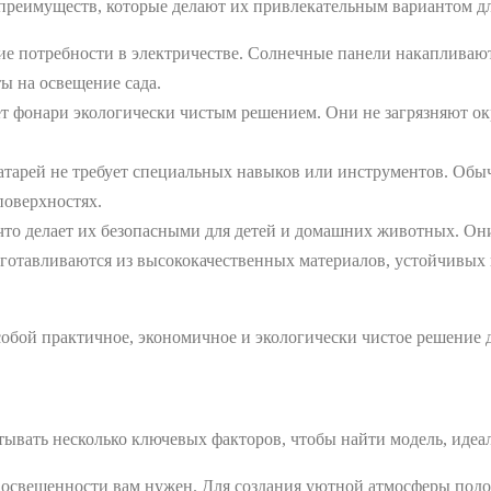
преимуществ, которые делают их привлекательным вариантом дл
е потребности в электричестве. Солнечные панели накапливают
ты на освещение сада.
т фонари экологически чистым решением. Они не загрязняют о
атарей не требует специальных навыков или инструментов. Обы
 поверхностях.
то делает их безопасными для детей и домашних животных. Они 
готавливаются из высококачественных материалов, устойчивых 
собой практичное, экономичное и экологически чистое решение д
ывать несколько ключевых факторов, чтобы найти модель, идеа
 освещенности вам нужен. Для создания уютной атмосферы подой