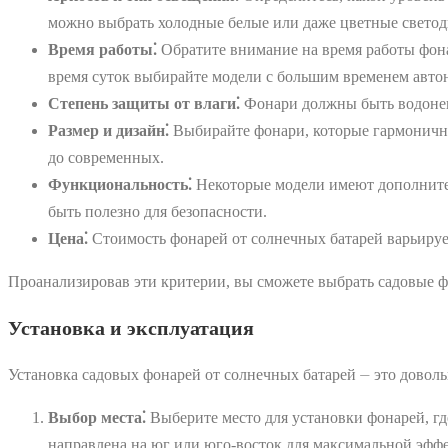
можно выбрать холодные белые или даже цветные свето
Время работы⁚
Обратите внимание на время работы фона
время суток выбирайте модели с большим временем авто
Степень защиты от влаги⁚
Фонари должны быть водонеп
Размер и дизайн⁚
Выбирайте фонари, которые гармонично 
до современных.
Функциональность⁚
Некоторые модели имеют дополнител
быть полезно для безопасности.
Цена⁚
Стоимость фонарей от солнечных батарей варьирует
Проанализировав эти критерии, вы сможете выбрать садовые фо
Установка и эксплуатация
Установка садовых фонарей от солнечных батарей ⏤ это довол
Выбор места⁚
Выберите место для установки фонарей, гд
направлена на юг или юго-восток для максимальной эфф