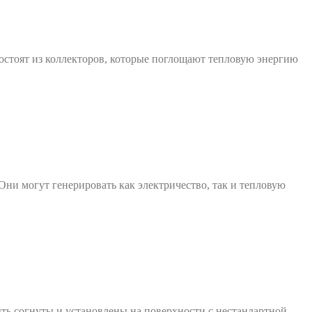
остоят из коллекторов, которые поглощают тепловую энергию
ни могут генерировать как электричество, так и тепловую
ь согнуты и установлены на поверхности с нестандартной