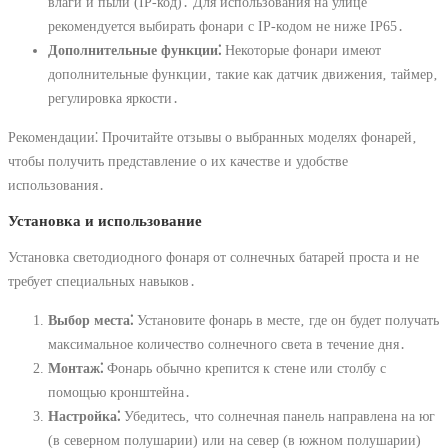
влаги и пыли (IP-код)․ Для использования на улице
рекомендуется выбирать фонари с IP-кодом не ниже IP65․
Дополнительные функции⁚
Некоторые фонари имеют
дополнительные функции‚ такие как датчик движения‚ таймер‚
регулировка яркости․
Рекомендации⁚ Прочитайте отзывы о выбранных моделях фонарей‚
чтобы получить представление о их качестве и удобстве
использования․
Установка и использование
Установка светодиодного фонаря от солнечных батарей проста и не
требует специальных навыков․
Выбор места⁚
Установите фонарь в месте‚ где он будет получать
максимальное количество солнечного света в течение дня․
Монтаж⁚
Фонарь обычно крепится к стене или столбу с
помощью кронштейна․
Настройка⁚
Убедитесь‚ что солнечная панель направлена на юг
(в северном полушарии) или на север (в южном полушарии)