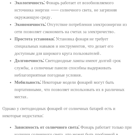
Экологичность⁚
Фонарь работает от возобновляемого
источника энергии ⸺ солнечного света‚ не загрязняя
окружающую среду․
Экономичность⁚
Отсутствие потребления электроэнергии из
сети позволяет сэкономить на счетах за электричество․
Простота установки⁚
Установка фонаря не требует
специальных навыков и инструментов‚ что делает его
доступным для широкого круга пользователей․
Долговечность⁚
Светодиодные лампы имеют долгий срок
службы‚ а солнечные панели способны выдерживать
неблагоприятные погодные условия․
Мобильность⁚
Некоторые модели фонарей могут быть
портативными‚ что позволяет использовать их в различных
местах․
Однако у светодиодных фонарей от солнечных батарей есть и
некоторые недостатки⁚
Зависимость от солнечного света⁚
Фонарь работает только при
наличии солнечного света‚ что может быть проблемой в