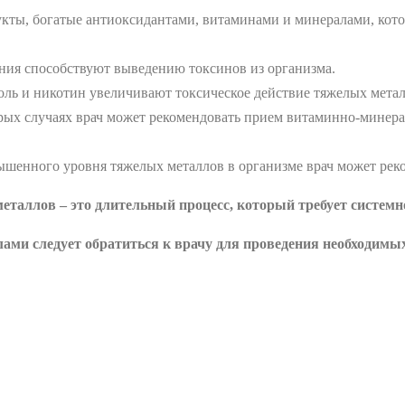
кты, богатые антиоксидантами, витаминами и минералами, кото
ия способствуют выведению токсинов из организма.
ль и никотин увеличивают токсическое действие тяжелых метал
рых случаях врач может рекомендовать прием витаминно-минер
ышенного уровня тяжелых металлов в организме врач может рек
таллов – это длительный процесс, который требует системно
лами следует обратиться к врачу для проведения необходим