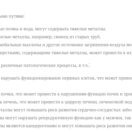
ными путями⁚
ые почвы и вода, могут содержать тяжелые металлы.
желые металлы, например, свинец из старых труб.
обильные выхлопы и другие источники загрязнения воздуха мо
веществами, содержащими тяжелые металлы, может привести к их
различные патологические процессы, в т.ч.⁚
т нарушать функционирование нервных клеток, что может приве
 почки, что может привести к нарушениям функции почек и хро
ь печень, что может привести к циррозу печени, печеночной не
еталлы могут повышать риск развития сердечно-сосудистых забол
ллы могут нарушать репродуктивную функцию как у мужчин, так
ллы являются канцерогенами и могут повышать риск развития он