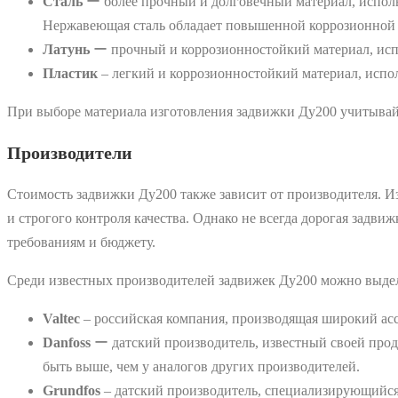
Сталь
ー более прочный и долговечный материал, исполь
Нержавеющая сталь обладает повышенной коррозионной с
Латунь
ー прочный и коррозионностойкий материал, испо
Пластик
‒ легкий и коррозионностойкий материал, испол
При выборе материала изготовления задвижки Ду200 учитывайте
Производители
Стоимость задвижки Ду200 также зависит от производителя. И
и строгого контроля качества. Однако не всегда дорогая задв
требованиям и бюджету.
Среди известных производителей задвижек Ду200 можно выде
Valtec
‒ российская компания, производящая широкий ассо
Danfoss
ー датский производитель, известный своей прод
быть выше, чем у аналогов других производителей.
Grundfos
‒ датский производитель, специализирующийся 