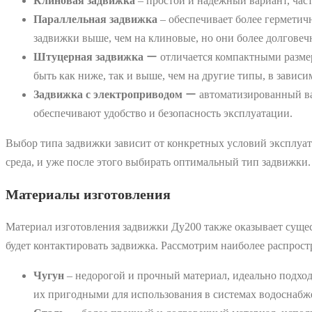
Клиновая задвижка
‒ простой и надежный вариант, част
Параллельная задвижка
‒ обеспечивает более герметич
задвижки выше, чем на клиновые, но они более долгове
Штуцерная задвижка
ー отличается компактными размер
быть как ниже, так и выше, чем на другие типы, в завис
Задвижка с электроприводом
ー автоматизированный вар
обеспечивают удобство и безопасность эксплуатации.
Выбор типа задвижки зависит от конкретных условий эксплуата
среда, и уже после этого выбирать оптимальный тип задвижки.
Материалы изготовления
Материал изготовления задвижки Ду200 также оказывает сущест
будет контактировать задвижка. Рассмотрим наиболее распрос
Чугун
‒ недорогой и прочный материал, идеально подход
их пригодными для использования в системах водоснабж