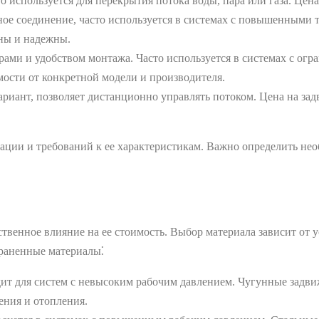
о используется для перекрытия потока воды, пара или газа. Цен
ное соединение, часто используется в системах с повышенными 
чны и надежны.
ами и удобством монтажа. Часто используется в системах с ог
имости от конкретной модели и производителя.
иант, позволяет дистанционно управлять потоком. Цена на зад
ции и требований к ее характеристикам. Важно определить необ
венное влияние на ее стоимость. Выбор материала зависит от ус
траненные материалы⁚
ит для систем с невысоким рабочим давлением. Чугунные задви
ения и отопления.