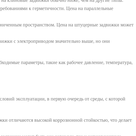
а на клиновые задвижки обычно ниже, чем на другие типы.
требованиями к герметичности. Цена на параллельные
раниченным пространством. Цена на штуцерные задвижки может
вижки с электроприводом значительно выше, но они
ходимые параметры, такие как рабочее давление, температура,
ловий эксплуатации, в первую очередь от среды, с которой
жки отличаются высокой коррозионной стойкостью, что делает