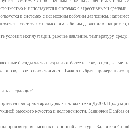
зуется в системах с повышенным рабочим давлением. Стальные
тойкостью и используется в системах с агрессивными средами.
льзуется в системах с невысоким рабочим давлением, например,
ьзуется в системах с невысоким рабочим давлением, например, 
 условия эксплуатации, рабочее давление, температуру, среду, 
звестные бренды часто предлагают более высокую цену за счет 
ижка оправдывает свою стоимость. Важно выбрать проверенного 
лить следующие⁚
ртимент запорной арматуры, в т.ч. задвижки Ду200. Продукция 
укцией высокого качества и долговечности. Задвижки Danfoss о
на производстве насосов и запорной арматуры. Задвижки Grund