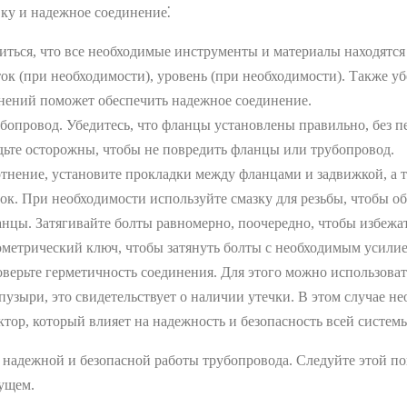
ку и надежное соединение⁚
ться, что все необходимые инструменты и материалы находятся 
ток (при необходимости), уровень (при необходимости). Также уб
знений поможет обеспечить надежное соединение.
бопровод. Убедитесь, что фланцы установлены правильно, без п
удьте осторожны, чтобы не повредить фланцы или трубопровод.
нение, установите прокладки между фланцами и задвижкой, а т
ок. При необходимости используйте смазку для резьбы, чтобы о
нцы. Затягивайте болты равномерно, поочередно, чтобы избежат
метрический ключ, чтобы затянуть болты с необходимым усили
верьте герметичность соединения. Для этого можно использова
пузыри, это свидетельствует о наличии утечки. В этом случае 
тор, который влияет на надежность и безопасность всей систем
г надежной и безопасной работы трубопровода. Следуйте этой 
дущем.