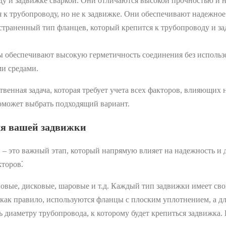
у и задвижке сваркой. Они отличаются высокой прочностью и н
 трубопроводу, но не к задвижке. Они обеспечивают надежное с
страненный тип фланцев, который крепится к трубопроводу и з
 обеспечивают высокую герметичность соединения без использ
ми средами.
венная задача, которая требует учета всех факторов, влияющих 
поможет выбрать подходящий вариант.
ля вашей задвижки
– это важный этап, который напрямую влияет на надежность и д
кторов⁚
вые, дисковые, шаровые и т.д. Каждый тип задвижки имеет сво
как правило, используются фланцы с плоским уплотнением, а д
диаметру трубопровода, к которому будет крепиться задвижка