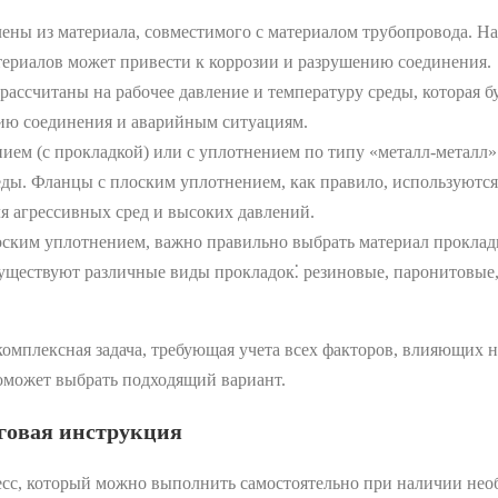
ны из материала, совместимого с материалом трубопровода. На
териалов может привести к коррозии и разрушению соединения.
ссчитаны на рабочее давление и температуру среды, которая б
нию соединения и аварийным ситуациям.
ем (с прокладкой) или с уплотнением по типу «металл-металл»
еды. Фланцы с плоским уплотнением, как правило, используютс
ля агрессивных сред и высоких давлений.
ским уплотнением, важно правильно выбрать материал прокладк
уществуют различные виды прокладок⁚ резиновые, паронитовые, 
омплексная задача, требующая учета всех факторов, влияющих н
поможет выбрать подходящий вариант.
говая инструкция
есс, который можно выполнить самостоятельно при наличии нео