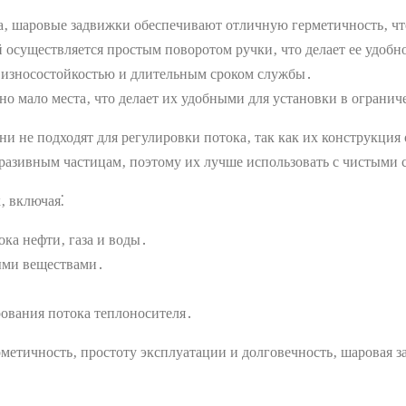
а‚ шаровые задвижки обеспечивают отличную герметичность‚ чт
осуществляется простым поворотом ручки‚ что делает ее удобн
износостойкостью и длительным сроком службы․
 мало места‚ что делает их удобными для установки в огранич
и не подходят для регулировки потока‚ так как их конструкция
разивным частицам‚ поэтому их лучше использовать с чистыми 
‚ включая⁚
ка нефти‚ газа и воды․
ыми веществами․
․
ования потока теплоносителя․
метичность‚ простоту эксплуатации и долговечность‚ шаровая