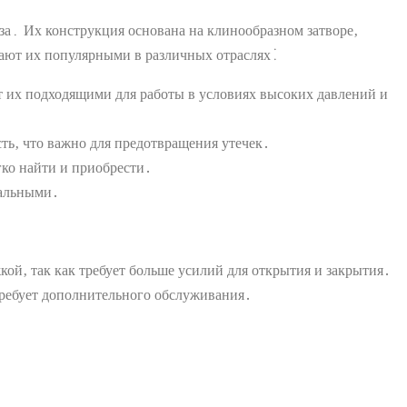
за․ Их конструкция основана на клинообразном затворе‚
ают их популярными в различных отраслях⁚
 их подходящими для работы в условиях высоких давлений и
ь‚ что важно для предотвращения утечек․
ко найти и приобрести․
сальными․
й‚ так как требует больше усилий для открытия и закрытия․
требует дополнительного обслуживания․