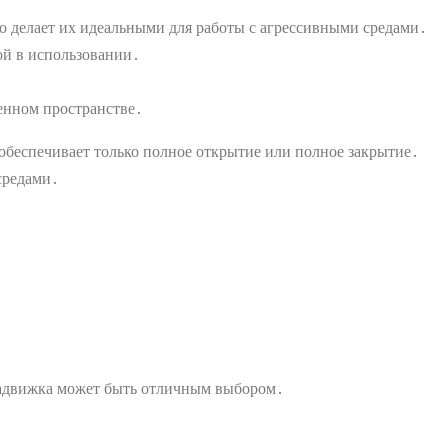
о делает их идеальными для работы с агрессивными средами․
ой в использовании․
енном пространстве․
 обеспечивает только полное открытие или полное закрытие․
средами․
 задвижка может быть отличным выбором․