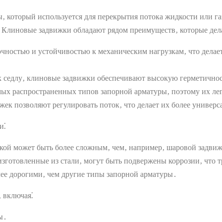
‚ который используется для перекрытия потока жидкости или га
 Клиновые задвижки обладают рядом преимуществ‚ которые дел
ностью и устойчивостью к механическим нагрузкам‚ что делает
 седлу‚ клиновые задвижки обеспечивают высокую герметичност
ых распространенных типов запорной арматуры‚ поэтому их лег
ек позволяют регулировать поток‚ что делает их более универ
и⁚
ой может быть более сложным‚ чем‚ например‚ шаровой задвижко
зготовленные из стали‚ могут быть подвержены коррозии‚ что 
ее дорогими‚ чем другие типы запорной арматуры․
 включая⁚
ы․