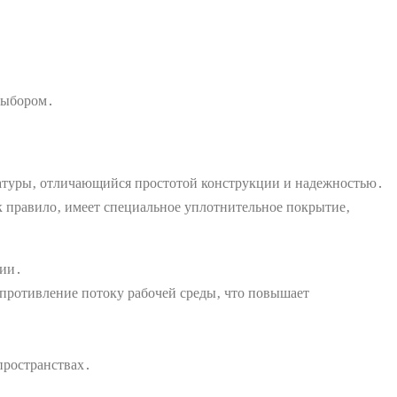
выбором․
матуры‚ отличающийся простотой конструкции и надежностью․
к правило‚ имеет специальное уплотнительное покрытие‚
нии․
противление потоку рабочей среды‚ что повышает
пространствах․