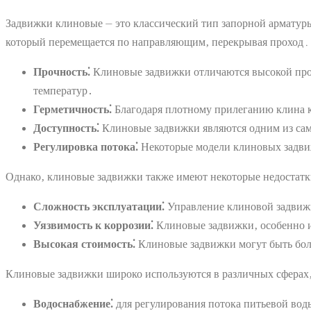
Задвижки клиновые ⏤ это классический тип запорной арматуры
который перемещается по направляющим‚ перекрывая проход․
Прочность⁚
Клиновые задвижки отличаются высокой проч
температур․
Герметичность⁚
Благодаря плотному прилеганию клина к
Доступность⁚
Клиновые задвижки являются одним из сам
Регулировка потока⁚
Некоторые модели клиновых задвиж
Однако‚ клиновые задвижки также имеют некоторые недостатк
Сложность эксплуатации⁚
Управление клиновой задвижк
Уязвимость к коррозии⁚
Клиновые задвижки‚ особенно и
Высокая стоимость⁚
Клиновые задвижки могут быть бол
Клиновые задвижки широко используются в различных сферах‚
Водоснабжение⁚
для регулирования потока питьевой вод