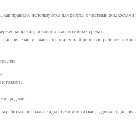
 как правило‚ используются для работы с чистыми жидкостями и
ержен коррозии‚ особенно в агрессивных средах․
 дисковые могут иметь ограниченный диапазон рабочих темпера
траслях⁚
ы․
 и газами․
ыми средами․
для работы с чистыми жидкостями или газами‚ задвижка дисков