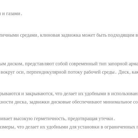
 и газами․
азличными средами‚ клиновая задвижка может быть подходящим 
ным диском‚ представляют собой современный тип запорной ар
вокруг оси‚ перпендикулярной потоку рабочей среды․ Диск‚ ка
рываются и закрываются‚ что делает их удобными в использова
хности диска‚ задвижки дисковые обеспечивают минимальное со
ивает высокую герметичность‚ предотвращая утечки․
меры‚ что делает их удобными для установки в ограниченных 